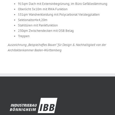
915qm Dach mit Extensivbegrünung; im Büro Gefälledämmung
Oberlicht 3x10m mit RWA Funktion
531qm Wandverkleidung mit Polycarbonat Vielstegplatten
Sektionaltor4x4,20m
Stahltüren mit Panikfunktion
230qm Zwischendecken mit OSB Belag
Treppen
Auszeichnung „Beispielhaftes Bauen“ für Design & Nachhaltigkeit von der
Architektenkammer Baden-Württemberg